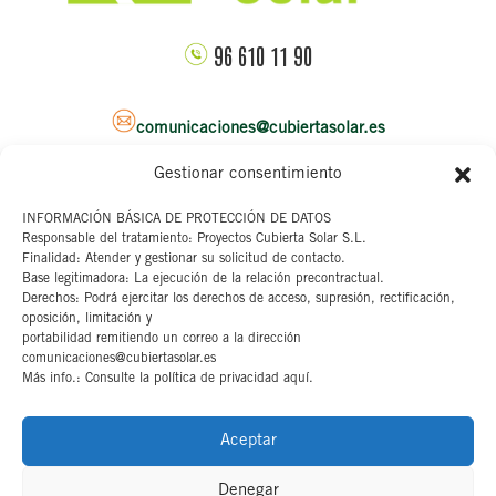
96 610 11 90
comunicaciones@cubiertasolar.es
Gestionar consentimiento
Sede corporativa
INFORMACIÓN BÁSICA DE PROTECCIÓN DE DATOS
Responsable del tratamiento: Proyectos Cubierta Solar S.L.
C/ Pascual y Genis, 20
Finalidad: Atender y gestionar su solicitud de contacto.
4ª planta
Base legitimadora: La ejecución de la relación precontractual.
46002 Valencia
Derechos: Podrá ejercitar los derechos de acceso, supresión, rectificación,
oposición, limitación y
portabilidad remitiendo un correo a la dirección
Aviso legal
comunicaciones@cubiertasolar.es
Más info.: Consulte la política de privacidad aquí.
Canal interno
Cookies
Aceptar
Denegar