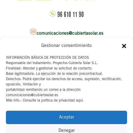
96 610 11 90
comunicaciones@cubiertasolar.es
Gestionar consentimiento
Sede corporativa
INFORMACIÓN BÁSICA DE PROTECCIÓN DE DATOS
Responsable del tratamiento: Proyectos Cubierta Solar S.L.
C/ Pascual y Genis, 20
Finalidad: Atender y gestionar su solicitud de contacto.
4ª planta
Base legitimadora: La ejecución de la relación precontractual.
46002 Valencia
Derechos: Podrá ejercitar los derechos de acceso, supresión, rectificación,
oposición, limitación y
portabilidad remitiendo un correo a la dirección
Aviso legal
comunicaciones@cubiertasolar.es
Más info.: Consulte la política de privacidad aquí.
Canal interno
Cookies
Aceptar
Denegar