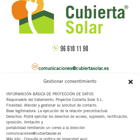
96 610 11 90
comunicaciones@cubiertasolar.es
Gestionar consentimiento
Sede corporativa
INFORMACIÓN BÁSICA DE PROTECCIÓN DE DATOS
Responsable del tratamiento: Proyectos Cubierta Solar S.L.
C/ Pascual y Genis, 20
Finalidad: Atender y gestionar su solicitud de contacto.
4ª planta
Base legitimadora: La ejecución de la relación precontractual.
46002 Valencia
Derechos: Podrá ejercitar los derechos de acceso, supresión, rectificación,
oposición, limitación y
portabilidad remitiendo un correo a la dirección
Aviso legal
comunicaciones@cubiertasolar.es
Más info.: Consulte la política de privacidad aquí.