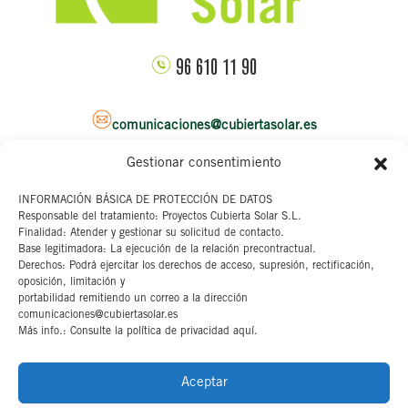
96 610 11 90
comunicaciones@cubiertasolar.es
Gestionar consentimiento
Sede corporativa
INFORMACIÓN BÁSICA DE PROTECCIÓN DE DATOS
Responsable del tratamiento: Proyectos Cubierta Solar S.L.
C/ Pascual y Genis, 20
Finalidad: Atender y gestionar su solicitud de contacto.
4ª planta
Base legitimadora: La ejecución de la relación precontractual.
46002 Valencia
Derechos: Podrá ejercitar los derechos de acceso, supresión, rectificación,
oposición, limitación y
portabilidad remitiendo un correo a la dirección
Aviso legal
comunicaciones@cubiertasolar.es
Más info.: Consulte la política de privacidad aquí.
Canal interno
Cookies
Aceptar