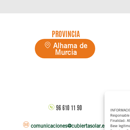
PROVINCIA
Alhama de
Murcia
96 610 11 90
INFORMACI
Responsable 
Finalidad: At
comunicaciones@cubiertasolar.es
Base legitim