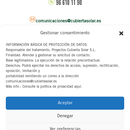
96 610 11 90
comunicaciones@cubiertasolar.es
Gestionar consentimiento
Sede corporativa
INFORMACIÓN BÁSICA DE PROTECCIÓN DE DATOS
Responsable del tratamiento: Proyectos Cubierta Solar S.L.
C/ Pascual y Genis, 20
Finalidad: Atender y gestionar su solicitud de contacto.
4ª planta
Base legitimadora: La ejecución de la relación precontractual.
46002 Valencia
Derechos: Podrá ejercitar los derechos de acceso, supresión, rectificación,
oposición, limitación y
portabilidad remitiendo un correo a la dirección
Aviso legal
comunicaciones@cubiertasolar.es
Más info.: Consulte la política de privacidad aquí.
Canal interno
Cookies
Aceptar
Denegar
Ver preferencias