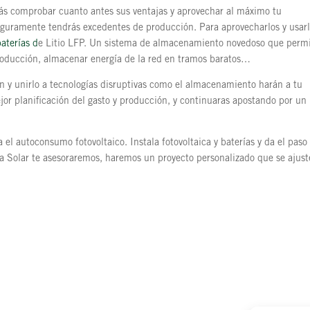
rás comprobar cuanto antes sus ventajas y aprovechar al máximo tu
seguramente tendrás excedentes de producción. Para aprovecharlos y usar
baterías d
e Litio LFP. Un sistema de almacenamiento novedoso que perm
producción, almacenar energía de la red en tramos baratos…
n y unirlo a tecnologías disruptivas como el almacenamiento harán a tu
or planificación del gasto y producción, y continuaras apostando por un
el autoconsumo fotovoltaico. Instala fotovoltaica y baterías y da el paso 
ta Solar te asesoraremos, haremos un proyecto personalizado que se ajust