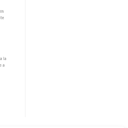
los
ite
a la
e a