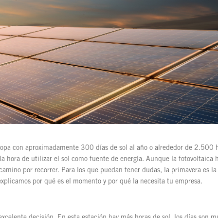
ropa con aproximadamente 300 días de sol al año o alrededor de 2.500 
a hora de utilizar el sol como fuente de energía. Aunque la fotovoltaica 
mino por recorrer. Para los que puedan tener dudas, la primavera es la
explicamos por qué es el momento y por qué la necesita tu empresa.
 excelente decisión. En esta estación hay más horas de sol, los días son 