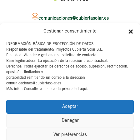
comunicaciones@cubiertasolar.es
Gestionar consentimiento
Sede corporativa
INFORMACIÓN BÁSICA DE PROTECCIÓN DE DATOS
Responsable del tratamiento: Proyectos Cubierta Solar S.L.
C/ Pascual y Genis, 20
Finalidad: Atender y gestionar su solicitud de contacto.
4ª planta
Base legitimadora: La ejecución de la relación precontractual.
46002 Valencia
Derechos: Podrá ejercitar los derechos de acceso, supresión, rectificación,
oposición, limitación y
portabilidad remitiendo un correo a la dirección
Aviso legal
comunicaciones@cubiertasolar.es
Más info.: Consulte la política de privacidad aquí.
Canal interno
Cookies
Aceptar
Denegar
Ver preferencias