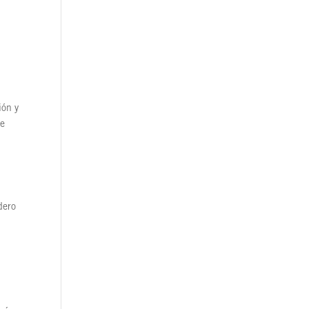
d
ión y
de
dero