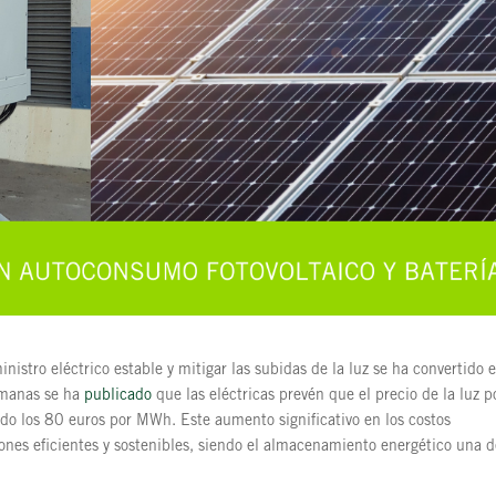
istro eléctrico estable y mitigar las subidas de la luz se ha convertido 
emanas se ha
publicado
que las eléctricas prevén que el precio de la luz p
o los 80 euros por MWh. Este aumento significativo en los costos
ones eficientes y sostenibles, siendo el almacenamiento energético una d