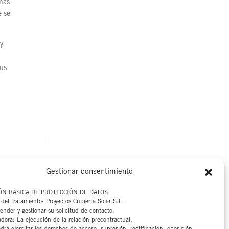
 más
e se
 y
sus
Gestionar consentimiento
Aviso legal
ÓN BÁSICA DE PROTECCIÓN DE DATOS
Canal interno
del tratamiento: Proyectos Cubierta Solar S.L.
ender y gestionar su solicitud de contacto.
Política de privacidad
adora: La ejecución de la relación precontractual.