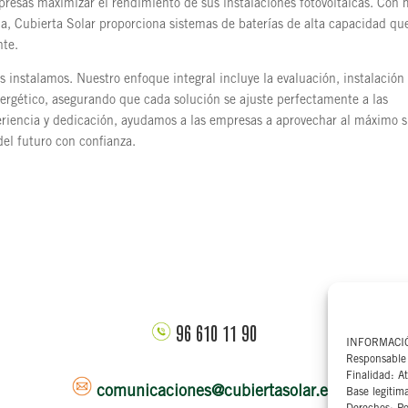
resas maximizar el rendimiento de sus instalaciones fotovoltaicas. Con
, Cubierta Solar proporciona sistemas de baterías de alta capacidad qu
nte.
s instalamos. Nuestro enfoque integral incluye la evaluación, instalación
gético, asegurando que cada solución se ajuste perfectamente a las
eriencia y dedicación, ayudamos a las empresas a aprovechar al máximo 
del futuro con confianza.
96 610 11 90
INFORMACI
Responsable 
Finalidad: At
comunicaciones@cubiertasolar.es
Base legitim