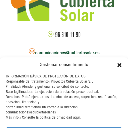
96 610 11 90
comunicaciones@cubiertasolar.es
Gestionar consentimiento
Sede corporativa
INFORMACIÓN BÁSICA DE PROTECCIÓN DE DATOS
Responsable del tratamiento: Proyectos Cubierta Solar S.L.
C/ Pascual y Genis, 20
Finalidad: Atender y gestionar su solicitud de contacto.
4ª planta
Base legitimadora: La ejecución de la relación precontractual.
46002 Valencia
Derechos: Podrá ejercitar los derechos de acceso, supresión, rectificación,
oposición, limitación y
portabilidad remitiendo un correo a la dirección
Aviso legal
comunicaciones@cubiertasolar.es
Más info.: Consulte la política de privacidad aquí.
Canal interno
Cookies