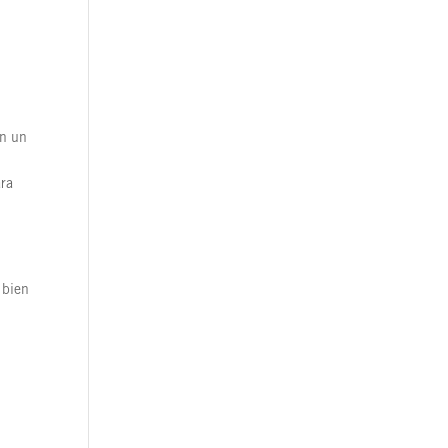
on un
ara
 bien