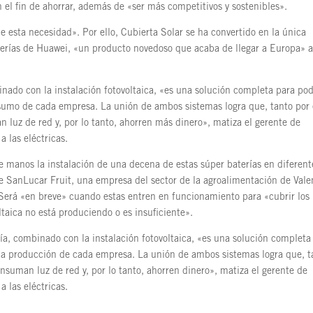
 el fin de ahorrar, además de «ser más competitivos y sostenibles».
esta necesidad». Por ello, Cubierta Solar se ha convertido en la única
terías de Huawei, «un producto novedoso que acaba de llegar a Europa» 
ado con la instalación fotovoltaica, «es una solución completa para po
onsumo de cada empresa. La unión de ambos sistemas logra que, tanto por 
luz de red y, por lo tanto, ahorren más dinero», matiza el gerente de
 las eléctricas.
e manos la instalación de una decena de estas súper baterías en diferent
e SanLucar Fruit, una empresa del sector de la agroalimentación de Vale
. Será «en breve» cuando estas entren en funcionamiento para «cubrir los
ltaica no está produciendo o es insuficiente».
a, combinado con la instalación fotovoltaica, «es una solución completa
e la producción de cada empresa. La unión de ambos sistemas logra que, t
nsuman luz de red y, por lo tanto, ahorren dinero», matiza el gerente de
 las eléctricas.