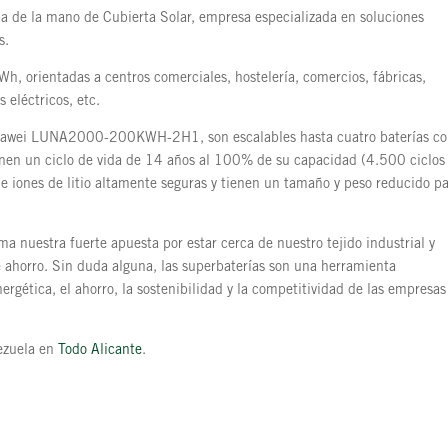
a de la mano de Cubierta Solar, empresa especializada en soluciones
s.
Wh, orientadas a centros comerciales, hostelería, comercios, fábricas,
 eléctricos, etc.
uawei LUNA2000-200KWH-2H1, son escalables hasta cuatro baterías c
en un ciclo de vida de 14 años al 100% de su capacidad (4.500 ciclos
 de iones de litio altamente seguras y tienen un tamaño y peso reducido p
a nuestra fuerte apuesta por estar cerca de nuestro tejido industrial y
e ahorro. Sin duda alguna, las superbaterías son una herramienta
rgética, el ahorro, la sostenibilidad y la competitividad de las empresas
rezuela en
Todo Alicante
.