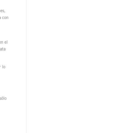
es,
a con
en el
rata
 lo
sólo