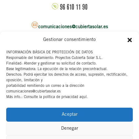
96 610 11 90
comunicaciones@cubiertasolar.es
Gestionar consentimiento
Sede corporativa
INFORMACIÓN BÁSICA DE PROTECCIÓN DE DATOS
Responsable del tratamiento: Proyectos Cubierta Solar S.L.
C/ Pascual y Genis, 20
Finalidad: Atender y gestionar su solicitud de contacto.
4ª planta
Base legitimadora: La ejecución de la relación precontractual.
46002 Valencia
Derechos: Podrá ejercitar los derechos de acceso, supresión, rectificación,
oposición, limitación y
portabilidad remitiendo un correo a la dirección
Aviso legal
comunicaciones@cubiertasolar.es
Más info.: Consulte la política de privacidad aquí.
Canal interno
Cookies
Aceptar
Denegar