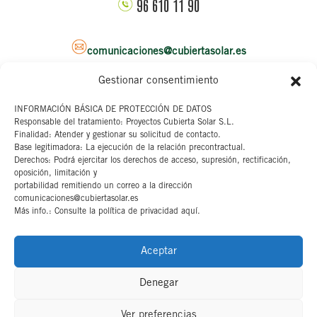
96 610 11 90
comunicaciones@cubiertasolar.es
Gestionar consentimiento
Sede corporativa
INFORMACIÓN BÁSICA DE PROTECCIÓN DE DATOS
Responsable del tratamiento: Proyectos Cubierta Solar S.L.
C/ Pascual y Genis, 20
Finalidad: Atender y gestionar su solicitud de contacto.
4ª planta
Base legitimadora: La ejecución de la relación precontractual.
46002 Valencia
Derechos: Podrá ejercitar los derechos de acceso, supresión, rectificación,
oposición, limitación y
portabilidad remitiendo un correo a la dirección
Aviso legal
comunicaciones@cubiertasolar.es
Más info.: Consulte la política de privacidad aquí.
Canal interno
Cookies
Aceptar
Denegar
Ver preferencias