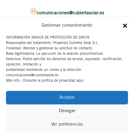
comunicaciones@cubiertasolar.es
Gestionar consentimiento
Sede corporativa
INFORMACIÓN BÁSICA DE PROTECCIÓN DE DATOS
Responsable del tratamiento: Proyectos Cubierta Solar S.L.
C/ Pascual y Genis, 20
Finalidad: Atender y gestionar su solicitud de contacto.
4ª planta
Base legitimadora: La ejecución de la relación precontractual.
46002 Valencia
Derechos: Podrá ejercitar los derechos de acceso, supresión, rectificación,
oposición, limitación y
portabilidad remitiendo un correo a la dirección
Aviso legal
comunicaciones@cubiertasolar.es
Más info.: Consulte la política de privacidad aquí.
Canal interno
Cookies
Aceptar
Denegar
Ver preferencias