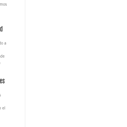
emos
ld
do a
sde
n
des
s
n el