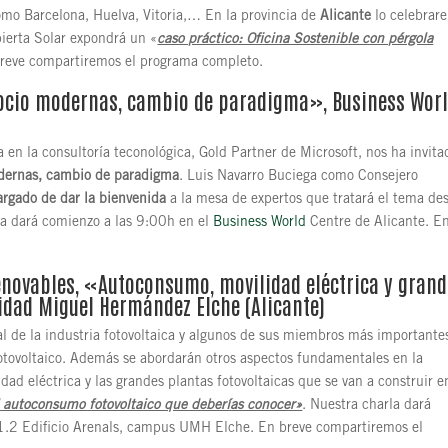
omo Barcelona, Huelva, Vitoria,… En la provincia de
Alicante
lo celebrar
bierta Solar expondrá un «
caso práctico: Oficina Sostenible con pérgola
breve compartiremos el programa completo.
gocio modernas, cambio de paradigma», Business Wor
 en la consultoría teconológica, Gold Partner de Microsoft, nos ha invita
dernas, cambio de paradigma
. Luis Navarro Buciega como Consejero
argado de dar la bienvenida
a la mesa de expertos que tratará el tema de
ada dará comienzo a las 9:00h en el
Business World
Centre de Alicante. E
enovables
, «Autoconsumo, movilidad eléctrica y gran
sidad Miguel Hermández Elche (Alicante)
al de la industria fotovoltaica y algunos de sus miembros más importante
otovoltaico. Además se abordarán otros aspectos fundamentales en la
ad eléctrica y las grandes plantas fotovoltaicas que se van a construir e
l autoconsumo fotovoltaico que deberías conocer»
. Nuestra charla dará
a 1.2 Edificio Arenals, campus UMH Elche. En breve compartiremos el