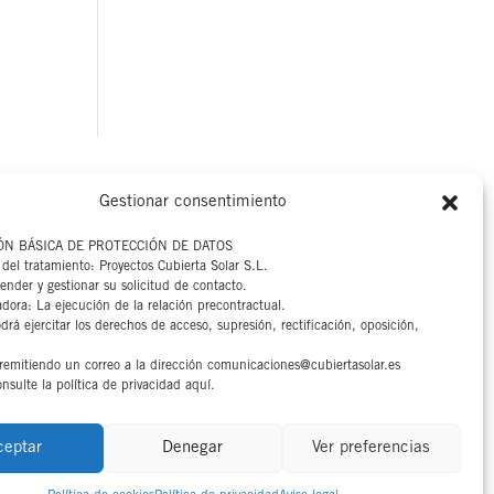
Gestionar consentimiento
Aviso legal
ÓN BÁSICA DE PROTECCIÓN DE DATOS
Canal interno
del tratamiento: Proyectos Cubierta Solar S.L.
ender y gestionar su solicitud de contacto.
Política de privacidad
adora: La ejecución de la relación precontractual.
rá ejercitar los derechos de acceso, supresión, rectificación, oposición,
Política de cookies
 remitiendo un correo a la dirección comunicaciones@cubiertasolar.es
nsulte la política de privacidad aquí.
ceptar
Denegar
Ver preferencias