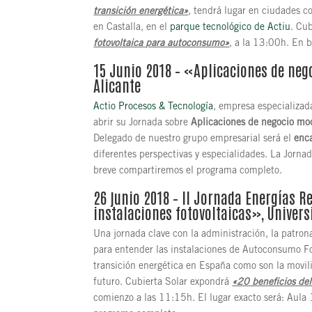
transición energética»
, tendrá lugar en ciudades c
en Castalla, en el
parque tecnológico de Actiu
. Cu
fotovoltaica para autoconsumo»
, a la 13:00h. En 
15 Junio 2018 – «Aplicaciones de ne
Alicante
Actio Procesos & Tecnología
, empresa especializada
abrir su Jornada sobre
Aplicaciones de negocio mo
Delegado de nuestro grupo empresarial será el
enc
diferentes perspectivas y especialidades. La Jorn
breve compartiremos el programa completo.
26 junio 2018 –
II Jornada Energías R
instalaciones fotovoltaicas», Univer
Una jornada clave con la administración, la patron
para entender las instalaciones de Autoconsumo F
transición energética en España como son la movilid
futuro. Cubierta Solar expondrá
«20 beneficios de
comienzo a las 11:15h. El lugar exacto será: Aul