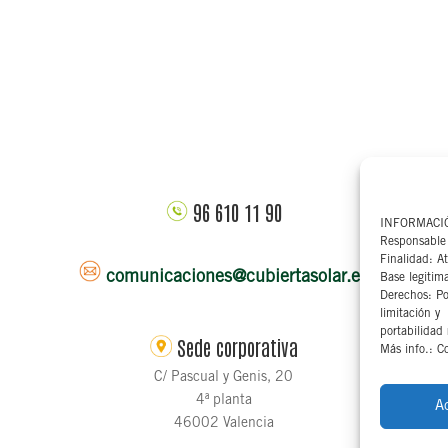
96 610 11 90
INFORMACI
Responsable 
Finalidad: At
comunicaciones@cubiertasolar.es
Base legitim
Derechos: Pod
limitación y
portabilidad
Sede corporativa
Más info.: Co
C/ Pascual y Genis, 20
4ª planta
A
46002 Valencia