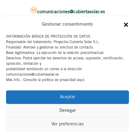
comunicaciones@cubiertasolar.es
Gestionar consentimiento
Sede corporativa
INFORMACIÓN BÁSICA DE PROTECCIÓN DE DATOS
Responsable del tratamiento: Proyectos Cubierta Solar S.L.
C/ Pascual y Genis, 20
Finalidad: Atender y gestionar su solicitud de contacto.
4ª planta
Base legitimadora: La ejecución de la relación precontractual.
46002 Valencia
Derechos: Podrá ejercitar los derechos de acceso, supresión, rectificación,
oposición, limitación y
portabilidad remitiendo un correo a la dirección
Aviso legal
comunicaciones@cubiertasolar.es
Más info.: Consulte la política de privacidad aquí.
Canal interno
Cookies
Aceptar
Denegar
Ver preferencias