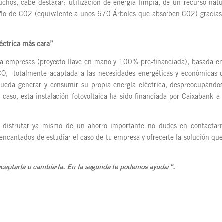
hos, cabe destacar: utilización de energía limpia, de un recurso natu
/año de C02 (equivalente a unos 670 Árboles que absorben C02) gracias
léctrica más cara”
ra empresas (proyecto llave en mano y 100% pre-financiada), basada e
talmente adaptada a las necesidades energéticas y económicas 
 pueda generar y consumir su propia energía eléctrica, despreocupándo
e caso, esta instalación fotovoltaica ha sido financiada por Caixabank a 
s y disfrutar ya mismo de un ahorro importante no dudes en contactar
cantados de estudiar el caso de tu empresa y ofrecerte la solución qu
 aceptarla o cambiarla. En la segunda te podemos ayudar
”.