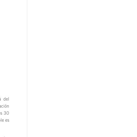
á del
ación
os 30
le es