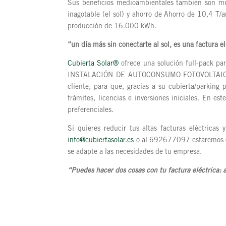
Sus beneficios medioambientales también son muc
inagotable (el sol) y ahorro de Ahorro de 10,4 T
producción de 16.000 kWh.
“un día más sin conectarte al sol, es una factura e
Cubierta Solar®
ofrece una solución full-pack pa
INSTALACIÓN DE AUTOCONSUMO FOTOVOLTAICO, to
cliente, para que, gracias a su cubierta/parking
trámites, licencias e inversiones iniciales. En est
preferenciales.
Si quieres reducir tus altas facturas eléctrica
info@cubiertasolar.es
o al 692677097 estaremos en
se adapte a las necesidades de tu empresa.
“Puedes hacer dos cosas con tu factura eléctrica: