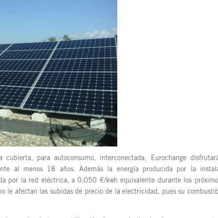
la cubierta, para autoconsumo, interconectada, Eurochange disfrutar
ante al menos 18 años. Además la energía producida por la instal
da por la red eléctrica, a 0,050 €/kwh equivalente durante los próxim
no le afectan las subidas de precio de la electricidad, pues su combustib