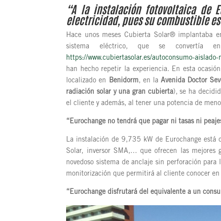
“A la instalación fotovoltaica de 
electricidad, pues su combustible es 
Hace unos meses Cubierta Solar® implantaba e
sistema eléctrico, que se convertía 
https://www.cubiertasolar.es/autoconsumo-aislado-
han hecho repetir la experiencia. En esta ocasión
localizado en
Benidorm
, en la
Avenida Doctor Se
radiación solar y una gran cubierta
), se ha decidi
el cliente y además, al tener una potencia de men
“
Eurochange no tendrá que pagar ni tasas ni peaje
La instalación de 9,735 kW de Eurochange está c
Solar, inversor SMA,… que ofrecen las mejores g
novedoso sistema de anclaje sin perforación para 
monitorización que permitirá al cliente conocer en
“Eurochange disfrutará del equivalente a un consu