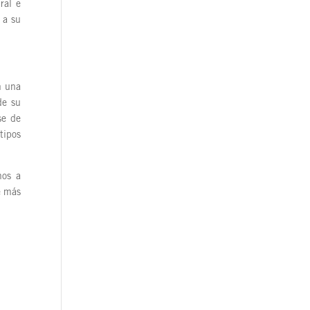
ral e
 a su
n una
de su
se de
tipos
nos a
e más