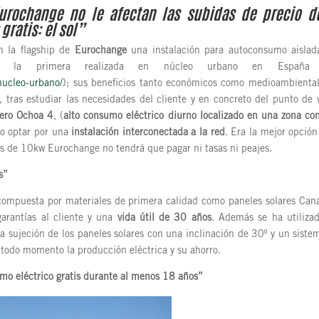
Eurochange no le afectan las subidas de precio d
gratis: el sol”
n la flagship de
Eurochange
una instalación para autoconsumo aislad
en la primera realizada en núcleo urbano en España 
nucleo-urbano/
); sus beneficios tanto económicos como medioambiental
, tras estudiar las necesidades del cliente y en concreto del punto de 
vero Ochoa 4
, (
alto consumo eléctrico diurno localizado en una zona con
do optar por una
instalación interconectada a la red
. Era la mejor opción
os de 10kw Eurochange no tendrá que pagar ni tasas ni peajes.
s
”
ompuesta por materiales de primera calidad como paneles solares Can
arantías al cliente y una
vida útil de 30 años
. Además se ha utiliza
la sujeción de los paneles solares con una inclinación de 30º y un siste
 todo momento la producción eléctrica y su ahorro.
mo eléctrico gratis durante al menos 18 años”