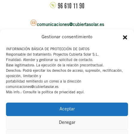
96 610 11 90
comunicaciones@cubiertasolar.es
Gestionar consentimiento
Sede corporativa
INFORMACIÓN BÁSICA DE PROTECCIÓN DE DATOS
Responsable del tratamiento: Proyectos Cubierta Solar S.L.
C/ Pascual y Genis, 20
Finalidad: Atender y gestionar su solicitud de contacto.
4ª planta
Base legitimadora: La ejecución de la relación precontractual.
46002 Valencia
Derechos: Podrá ejercitar los derechos de acceso, supresión, rectificación,
oposición, limitación y
portabilidad remitiendo un correo a la dirección
Aviso legal
comunicaciones@cubiertasolar.es
Más info.: Consulte la política de privacidad aquí.
Canal interno
Cookies
Aceptar
Denegar